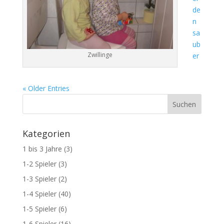
de
n
sa
ub
Zwillinge
er
« Older Entries
Kategorien
1 bis 3 Jahre
(3)
1-2 Spieler
(3)
1-3 Spieler
(2)
1-4 Spieler
(40)
1-5 Spieler
(6)
1-6 Spieler
(16)