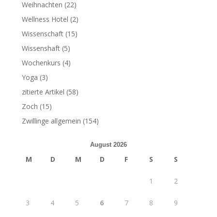
Weihnachten
(22)
Wellness Hotel
(2)
Wissenschaft
(15)
Wissenshaft
(5)
Wochenkurs
(4)
Yoga
(3)
zitierte Artikel
(58)
Zoch
(15)
Zwillinge allgemein
(154)
August 2026
M
D
M
D
F
S
S
1
2
3
4
5
6
7
8
9