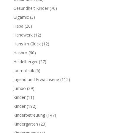
Gesundheit Kinder
(70)
Gigamic
(3)
Haba
(20)
Handwerk
(12)
Hans im Glück
(12)
Hasbro
(60)
Heidelberger
(27)
Journalistik
(6)
Jugend und Erwachsene
(112)
Jumbo
(39)
Kinder
(11)
Kinder
(192)
Kinderbetreuung
(147)
Kindergarten
(23)
Kindergruppe
(4)