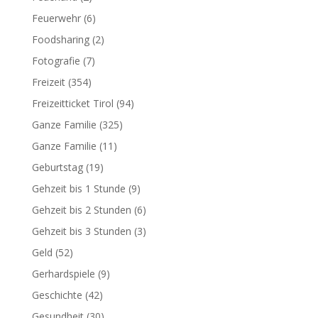
Feuerwehr
(6)
Foodsharing
(2)
Fotografie
(7)
Freizeit
(354)
Freizeitticket Tirol
(94)
Ganze Familie
(325)
Ganze Familie
(11)
Geburtstag
(19)
Gehzeit bis 1 Stunde
(9)
Gehzeit bis 2 Stunden
(6)
Gehzeit bis 3 Stunden
(3)
Geld
(52)
Gerhardspiele
(9)
Geschichte
(42)
Gesundheit
(30)