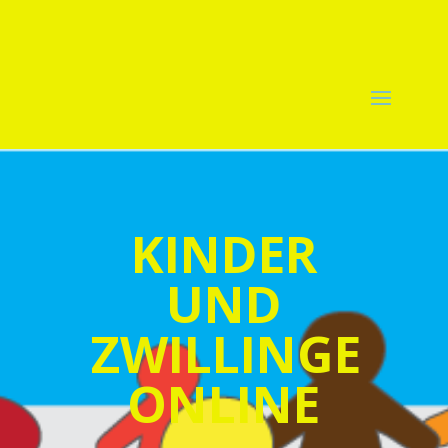
KINDER
UND
ZWILLINGE
ONLINE