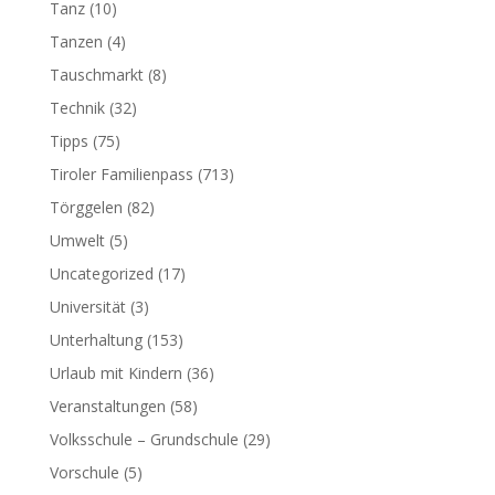
Tanz
(10)
Tanzen
(4)
Tauschmarkt
(8)
Technik
(32)
Tipps
(75)
Tiroler Familienpass
(713)
Törggelen
(82)
Umwelt
(5)
Uncategorized
(17)
Universität
(3)
Unterhaltung
(153)
Urlaub mit Kindern
(36)
Veranstaltungen
(58)
Volksschule – Grundschule
(29)
Vorschule
(5)