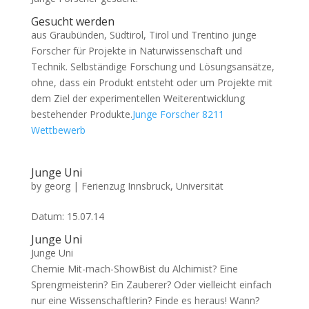
Gesucht werden
aus Graubünden, Südtirol, Tirol und Trentino junge
Forscher für Projekte in Naturwissenschaft und
Technik. Selbständige Forschung und Lösungsansätze,
ohne, dass ein Produkt entsteht oder um Projekte mit
dem Ziel der experimentellen Weiterentwicklung
bestehender Produkte.
Junge Forscher 8211
Wettbewerb
Junge Uni
by
georg
|
Ferienzug Innsbruck
,
Universität
Datum: 15.07.14
Junge Uni
Junge Uni
Chemie Mit-mach-ShowBist du Alchimist? Eine
Sprengmeisterin? Ein Zauberer? Oder vielleicht einfach
nur eine Wissenschaftlerin? Finde es heraus! Wann?