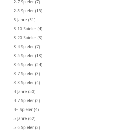
2-7 Spieler
(7)
2-8 Spieler
(15)
3 Jahre
(31)
3-10 Spieler
(4)
3-20 Spieler
(3)
3-4 Spieler
(7)
3-5 Spieler
(13)
3-6 Spieler
(24)
3-7 Spieler
(3)
3-8 Spieler
(4)
4 Jahre
(50)
4-7 Spieler
(2)
4+ Spieler
(4)
5 Jahre
(62)
5-6 Spieler
(3)