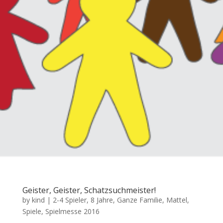
Geister, Geister, Schatzsuchmeister!
by
kind
|
2-4 Spieler
,
8 Jahre
,
Ganze Familie
,
Mattel
,
Spiele
,
Spielmesse 2016