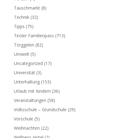
Tauschmarkt
(8)
Technik
(32)
Tipps
(75)
Tiroler Familienpass
(713)
Törggelen
(82)
Umwelt
(5)
Uncategorized
(17)
Universität
(3)
Unterhaltung
(153)
Urlaub mit Kindern
(36)
Veranstaltungen
(58)
Volksschule – Grundschule
(29)
Vorschule
(5)
Weihnachten
(22)
Wellness Hotel
(2)