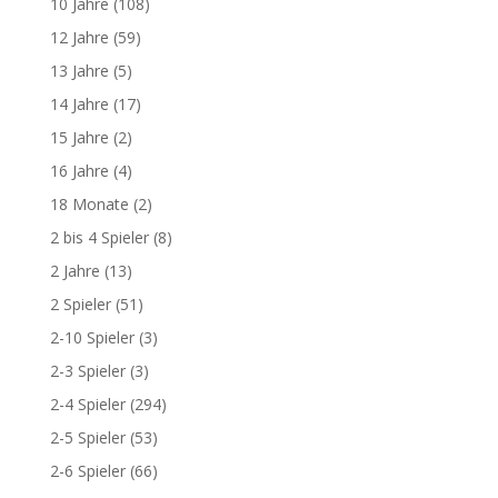
10 Jahre
(108)
12 Jahre
(59)
13 Jahre
(5)
14 Jahre
(17)
15 Jahre
(2)
16 Jahre
(4)
18 Monate
(2)
2 bis 4 Spieler
(8)
2 Jahre
(13)
2 Spieler
(51)
2-10 Spieler
(3)
2-3 Spieler
(3)
2-4 Spieler
(294)
2-5 Spieler
(53)
2-6 Spieler
(66)