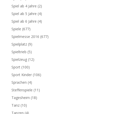
Spiel ab 4 Jahre
(2)
Spiel ab 5 Jahre
(4)
Spiel ab 6 Jahre
(4)
Spiele
(677)
Spielmesse 2016
(677)
Spielplatz
(9)
Spieltrieb
(5)
Spielzeug
(12)
Sport
(100)
Sport Kinder
(106)
Sprachen
(4)
Steffenspiele
(11)
Tagesheim
(18)
Tanz
(10)
Tanzen
(4)