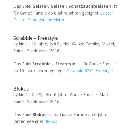
Das Spiel
Geister, Geister, Schatzsuchmeister!
ist
für Ganze Familie ab 8 Jahre Jahren geeignet.
Geister
Geister Schatzsuchmeister
Scrabble – Freestyle
by
kind
|
10 Jahre
,
2-4 Spieler
,
Ganze Familie
,
Mattel
,
Spiele
,
Spielmesse 2016
Das Spiel
Scrabble – Freestyle
ist für Ganze Familie
ab 10 Jahre Jahren geeignet.
Scrabble 8211 Freestyle
Blokus
by
kind
|
2-4 Spieler
,
6 Jahre
,
Ganze Familie
,
Mattel
,
Spiele
,
Spielmesse 2016
Das Spiel
Blokus
ist für Ganze Familie ab 6 Jahre
Jahren geeignet.
Blokus