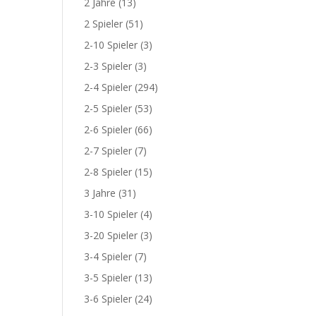
2 Jahre
(13)
2 Spieler
(51)
2-10 Spieler
(3)
2-3 Spieler
(3)
2-4 Spieler
(294)
2-5 Spieler
(53)
2-6 Spieler
(66)
2-7 Spieler
(7)
2-8 Spieler
(15)
3 Jahre
(31)
3-10 Spieler
(4)
3-20 Spieler
(3)
3-4 Spieler
(7)
3-5 Spieler
(13)
3-6 Spieler
(24)