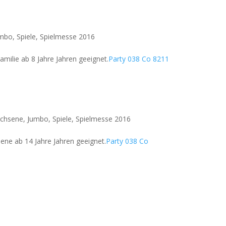
umbo
,
Spiele
,
Spielmesse 2016
amilie ab 8 Jahre Jahren geeignet.
Party 038 Co 8211
achsene
,
Jumbo
,
Spiele
,
Spielmesse 2016
ene ab 14 Jahre Jahren geeignet.
Party 038 Co