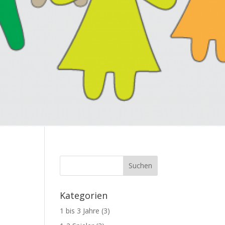
Kategorien
1 bis 3 Jahre
(3)