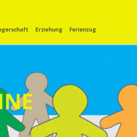
gerschaft
Erziehung
Ferienzug
INE