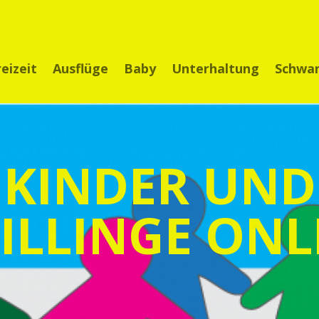
reizeit
Ausflüge
Baby
Unterhaltung
Schwan
KINDER UND
ILLINGE ONL