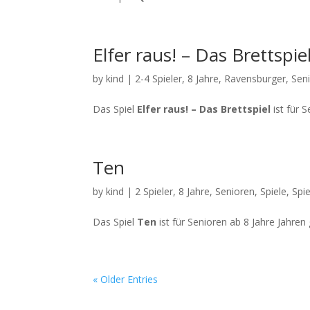
Elfer raus! – Das Brettspie
by
kind
|
2-4 Spieler
,
8 Jahre
,
Ravensburger
,
Sen
Das Spiel
Elfer raus! – Das Brettspiel
ist für 
Ten
by
kind
|
2 Spieler
,
8 Jahre
,
Senioren
,
Spiele
,
Spi
Das Spiel
Ten
ist für Senioren ab 8 Jahre Jahren
« Older Entries