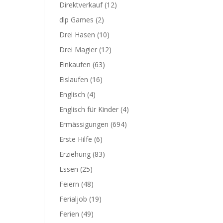
Direktverkauf
(12)
dlp Games
(2)
Drei Hasen
(10)
Drei Magier
(12)
Einkaufen
(63)
Eislaufen
(16)
Englisch
(4)
Englisch für Kinder
(4)
Ermässigungen
(694)
Erste Hilfe
(6)
Erziehung
(83)
Essen
(25)
Feiern
(48)
Ferialjob
(19)
Ferien
(49)