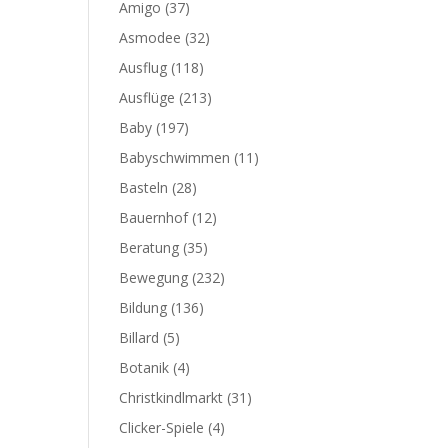
Amigo
(37)
Asmodee
(32)
Ausflug
(118)
Ausflüge
(213)
Baby
(197)
Babyschwimmen
(11)
Basteln
(28)
Bauernhof
(12)
Beratung
(35)
Bewegung
(232)
Bildung
(136)
Billard
(5)
Botanik
(4)
Christkindlmarkt
(31)
Clicker-Spiele
(4)