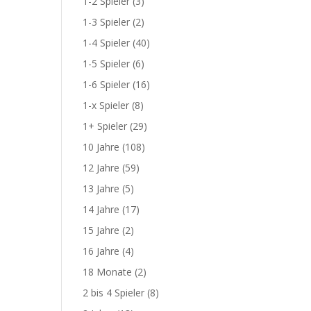
1-2 Spieler
(3)
1-3 Spieler
(2)
1-4 Spieler
(40)
1-5 Spieler
(6)
1-6 Spieler
(16)
1-x Spieler
(8)
1+ Spieler
(29)
10 Jahre
(108)
12 Jahre
(59)
13 Jahre
(5)
14 Jahre
(17)
15 Jahre
(2)
16 Jahre
(4)
18 Monate
(2)
2 bis 4 Spieler
(8)