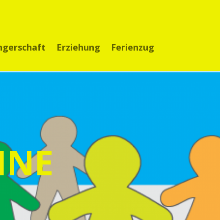
gerschaft
Erziehung
Ferienzug
INE