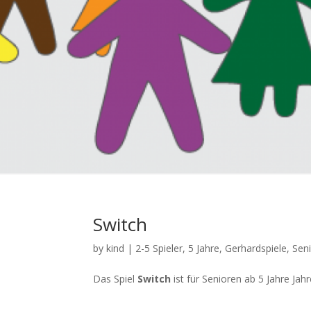
Switch
by
kind
|
2-5 Spieler
,
5 Jahre
,
Gerhardspiele
,
Sen
Das Spiel
Switch
ist für Senioren ab 5 Jahre Jah