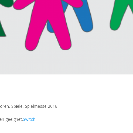
ioren
,
Spiele
,
Spielmesse 2016
ren geeignet.
Switch